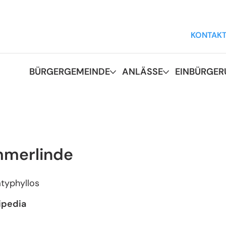
KONTAK
BÜRGERGEMEINDE
ANLÄSSE
EINBÜRGE
merlinde
latyphyllos
ipedia