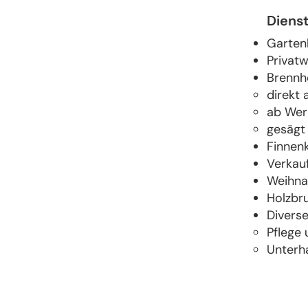
Diens
Garten
Privat
Brennh
direkt 
ab Wer
gesägt 
Finnen
Verkau
Weihna
Holzbru
Divers
Pflege
Unterh