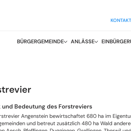
KONTAK
BÜRGERGEMEINDE
ANLÄSSE
EINBÜRGE
strevier
 und Bedeutung des Forstreviers
strevier Angenstein bewirtschaftet 680 ha im Eigentu
gemeinden und betreut zusätzlich 480 ha Wald andere
n Aesch, Pfeffingen, Duggingen, Grellingen, Therwil u