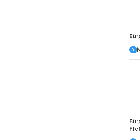
Bür
M
Bür
Pfe