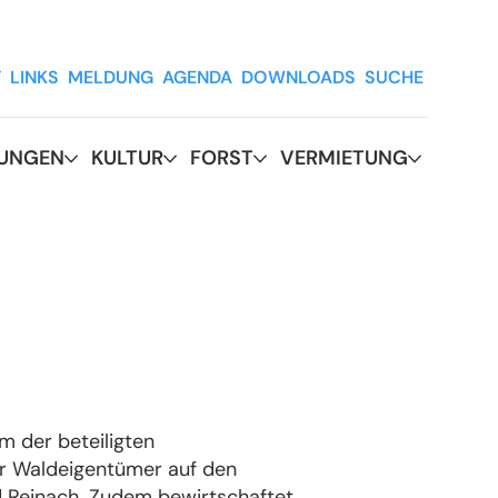
T
LINKS
MELDUNG
AGENDA
DOWNLOADS
SUCHE
RUNGEN
KULTUR
FORST
VERMIETUNG
m der beteiligten
r Waldeigentümer auf den
nd Reinach. Zudem bewirtschaftet