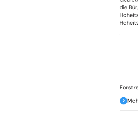
die Bü
Hoheits
Hoheit
Forstr
Meh