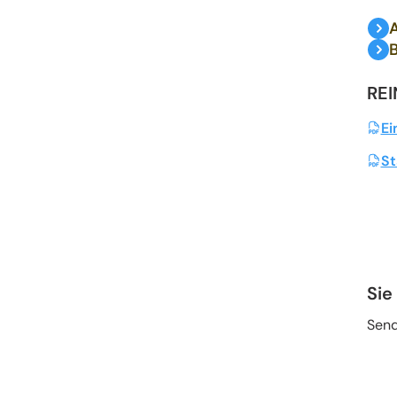
A
REI
Ei
St
Sie
Send