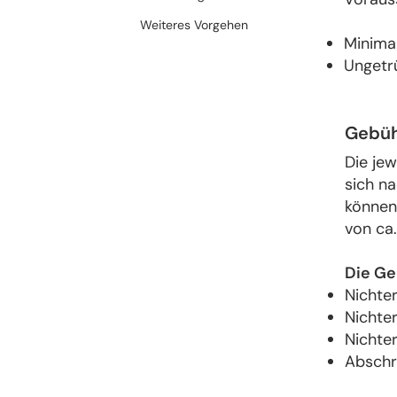
Weiteres Vorgehen
Minima
Ungetrü
Gebü
Die je
sich na
können
von ca
Die Ge
Nichter
Nichte
Nichte
Abschr