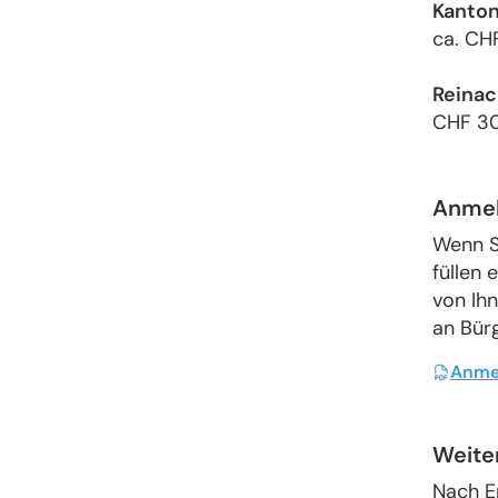
Kanto
ca. CH
Reinac
CHF 30
Anme
Wenn S
füllen 
von Ihn
an Bürg
Anmel
Weite
Nach E