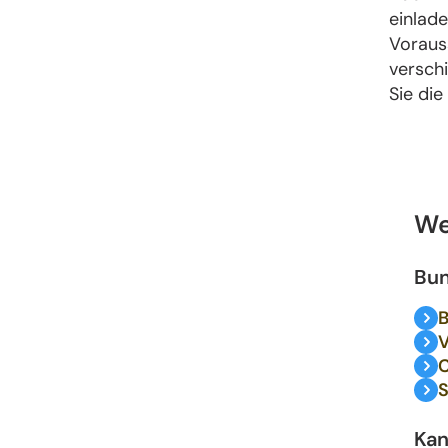
einlad
Voraus
versch
Sie die
We
Bu
B
V
C
S
Kan